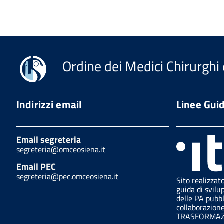
Ordine dei Medici Chirurghi 
Indirizzi email
Linee Gui
Email segreteria
segreteria@omceosiena.it
Email PEC
segreteria@pec.omceosiena.it
Sito realizzat
guida di svilu
delle PA pubb
collaborazion
TRASFORMAZI