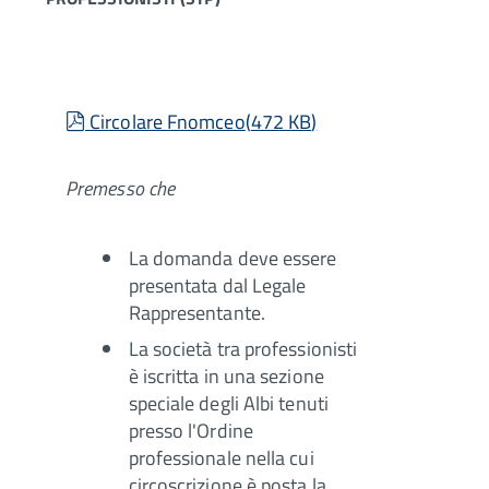
pdf
Circolare Fnomceo
(
472 KB
)
Premesso che
La domanda deve essere
presentata dal Legale
Rappresentante.
La società tra professionisti
è iscritta in una sezione
speciale degli Albi tenuti
presso l'Ordine
professionale nella cui
circoscrizione è posta la