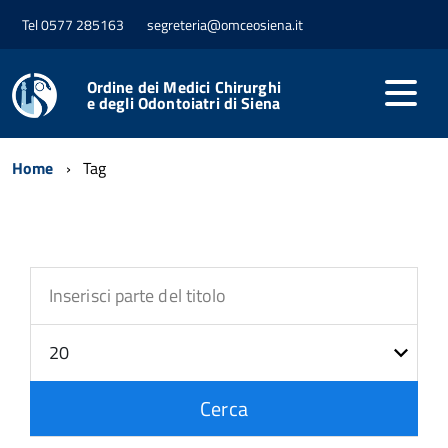
Tel 0577 285163
segreteria@omceosiena.it
Ordine dei Medici Chirurghi
e degli Odontoiatri di Siena
Home
Tag
COM_TAGS_FORM_FILTER_LEGEND
Inserisci
Visualizza
#
parte
del
titolo
Cerca