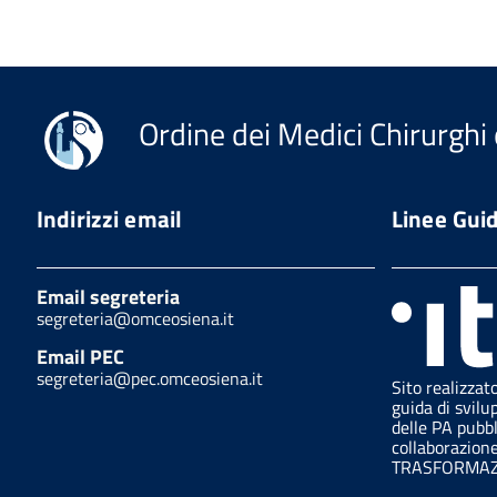
Ordine dei Medici Chirurghi 
Indirizzi email
Linee Gui
Email segreteria
segreteria@omceosiena.it
Email PEC
segreteria@pec.omceosiena.it
Sito realizzat
guida di svilu
delle PA pubb
collaborazion
TRASFORMAZI