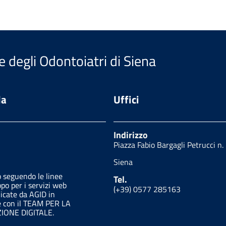
e degli Odontoiatri di Siena
da
Uffici
Indirizzo
Piazza Fabio Bargagli Petrucci n.
Siena
o seguendo le linee
Tel.
ppo per i servizi web
(+39) 0577 285163
licate da AGID in
e con il TEAM PER LA
ONE DIGITALE.