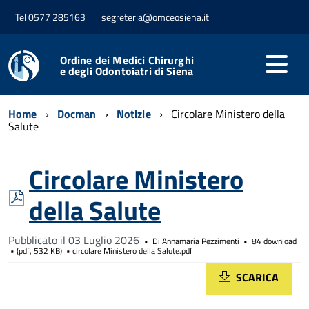
Tel 0577 285163
segreteria@omceosiena.it
Ordine dei Medici Chirurghi
e degli Odontoiatri di Siena
Home
Docman
Notizie
Circolare Ministero della
Salute
Circolare Ministero
pdf
della Salute
Pubblicato il 03 Luglio 2026
Di
Annamaria Pezzimenti
84 download
(
pdf,
532 KB
)
circolare Ministero della Salute.pdf
SCARICA