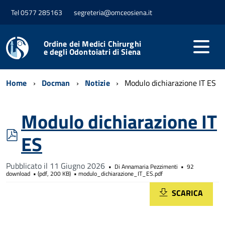
Tel 0577 285163
segreteria@omceosiena.it
Ordine dei Medici Chirurghi
e degli Odontoiatri di Siena
Home
Docman
Notizie
Modulo dichiarazione IT ES
Modulo dichiarazione IT
pdf
ES
Pubblicato il 11 Giugno 2026
Di
Annamaria Pezzimenti
92
download
(
pdf,
200 KB
)
modulo_dichiarazione_IT_ES.pdf
SCARICA